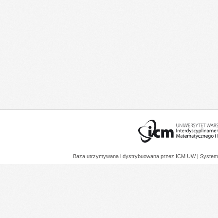
Baza utrzymywana i dystrybuowana przez
ICM UW
| System