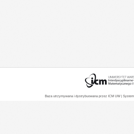
Baza utrzymywana i dystrybuowana przez
ICM UW
| System