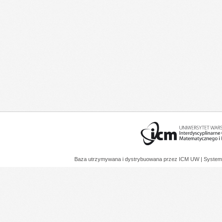
Baza utrzymywana i dystrybuowana przez
ICM UW
| System