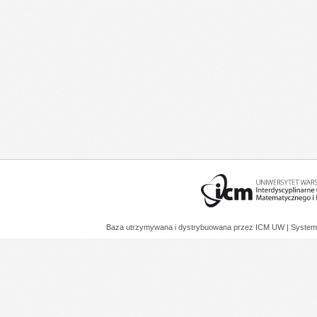
Baza utrzymywana i dystrybuowana przez
ICM UW
| System