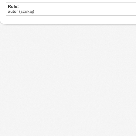
Role
autor
(szukaj)