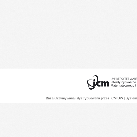
Baza utrzymywana i dystrybuowana przez
ICM UW
| System