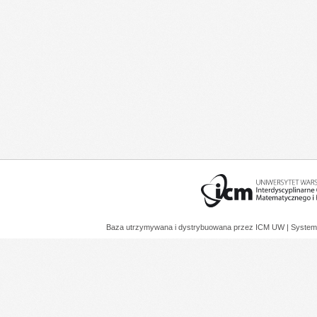
Baza utrzymywana i dystrybuowana przez
ICM UW
| System