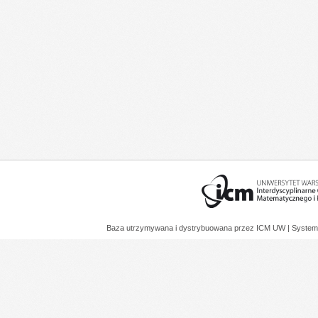
Baza utrzymywana i dystrybuowana przez
ICM UW
| System