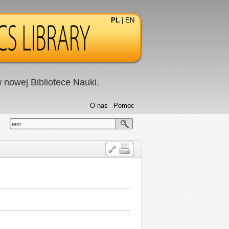
PL
|
EN
nowej Bibliotece Nauki.
O nas
Pomoc
test