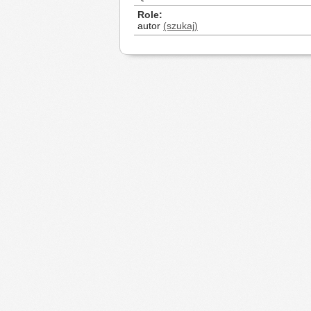
Role
autor
(szukaj)