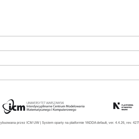
trybuowana przez
ICM UW
| System oparty na platformie
YADDA
default, ver. 4.4.26, rev. 42