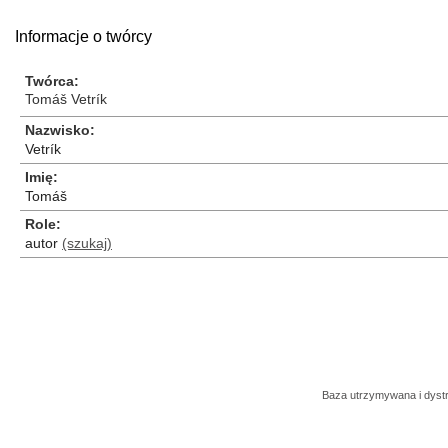
Informacje o twórcy
Twórca
Tomáš Vetrík
Nazwisko
Vetrík
Imię
Tomáš
Role
autor
(szukaj)
Baza utrzymywana i dys