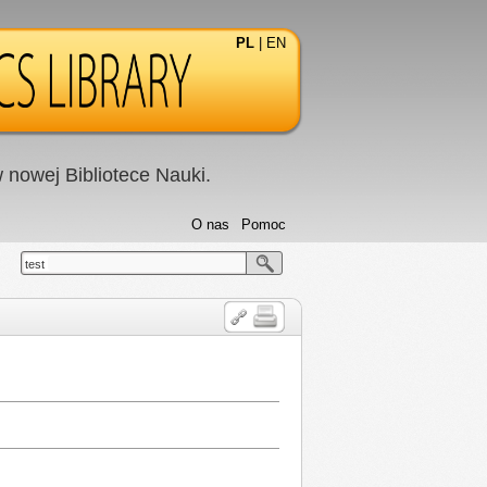
PL
|
EN
nowej Bibliotece Nauki.
O nas
Pomoc
test