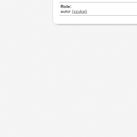
Role
autor
(szukaj)