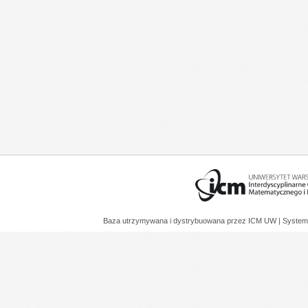
Baza utrzymywana i dystrybuowana przez
ICM UW
| System