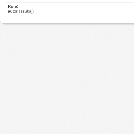
Role
autor
(szukaj)