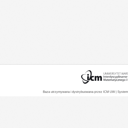
Baza utrzymywana i dystrybuowana przez
ICM UW
| System