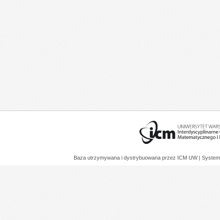
Baza utrzymywana i dystrybuowana przez
ICM UW
| System