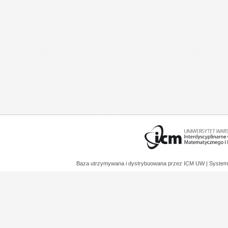
Baza utrzymywana i dystrybuowana przez
ICM UW
| System