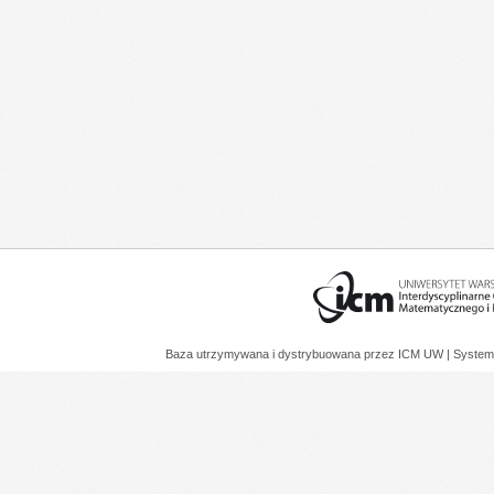
Baza utrzymywana i dystrybuowana przez
ICM UW
| System