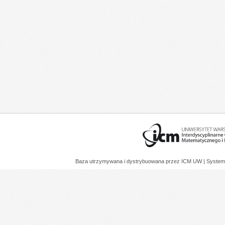
Baza utrzymywana i dystrybuowana przez
ICM UW
| System