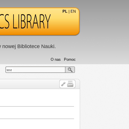
PL
|
EN
nowej Bibliotece Nauki.
O nas
Pomoc
test