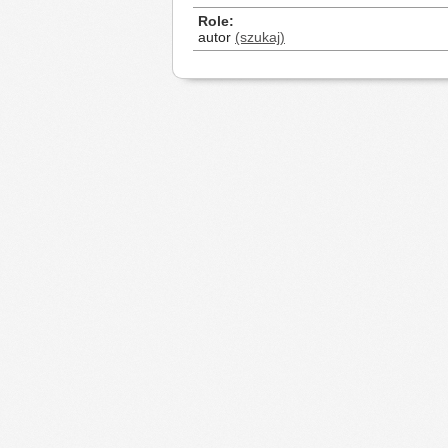
Role
autor
(szukaj)