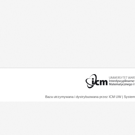
Baza utrzymywana i dystrybuowana przez
ICM UW
| System