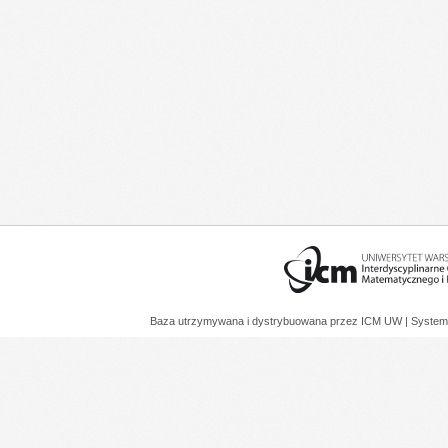
Baza utrzymywana i dystrybuowana przez
ICM UW
| System