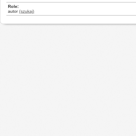
Role
autor
(szukaj)