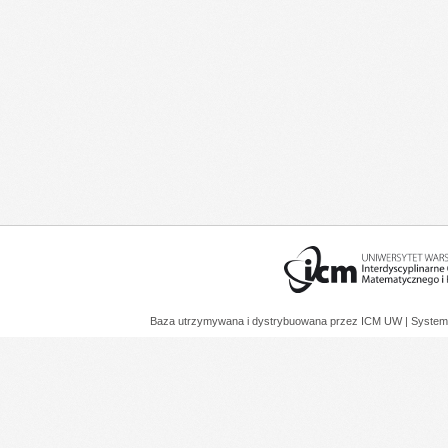
Baza utrzymywana i dystrybuowana przez
ICM UW
| System