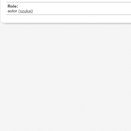
Role
autor
(szukaj)