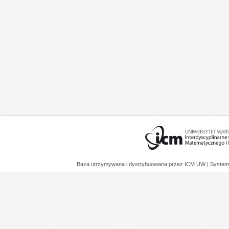
Baza utrzymywana i dystrybuowana przez
ICM UW
| System