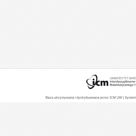
Baza utrzymywana i dystrybuowana przez
ICM UW
| System