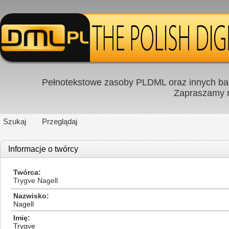
Pełnotekstowe zasoby PLDML oraz innych baz
Zapraszamy
Szukaj
Przeglądaj
Informacje o twórcy
Twórca
Trygve Nagell
Nazwisko
Nagell
Imię
Trygve