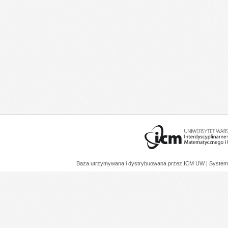
Baza utrzymywana i dystrybuowana przez
ICM UW
| System