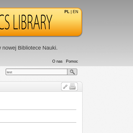
PL
|
EN
nowej Bibliotece Nauki.
O nas
Pomoc
test