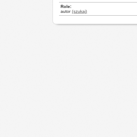
Role
autor
(szukaj)