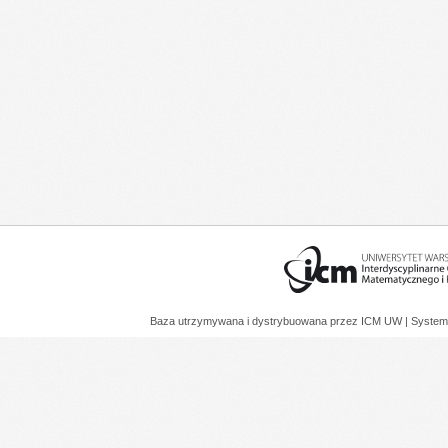
Baza utrzymywana i dystrybuowana przez
ICM UW
| System