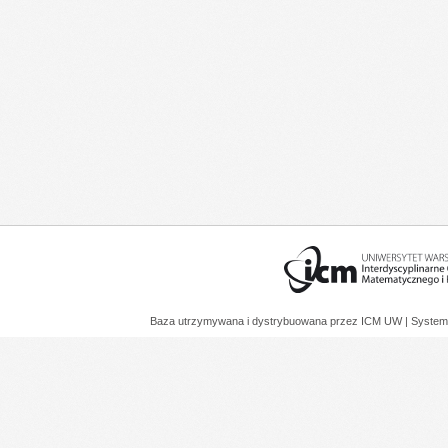
Baza utrzymywana i dystrybuowana przez
ICM UW
| System