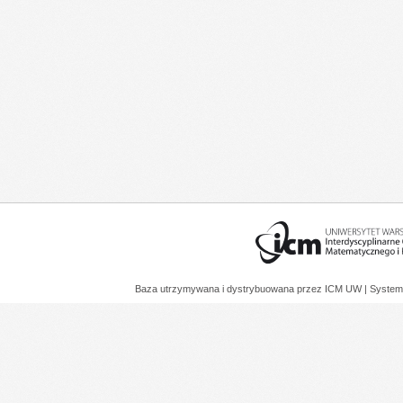
Baza utrzymywana i dystrybuowana przez
ICM UW
| System