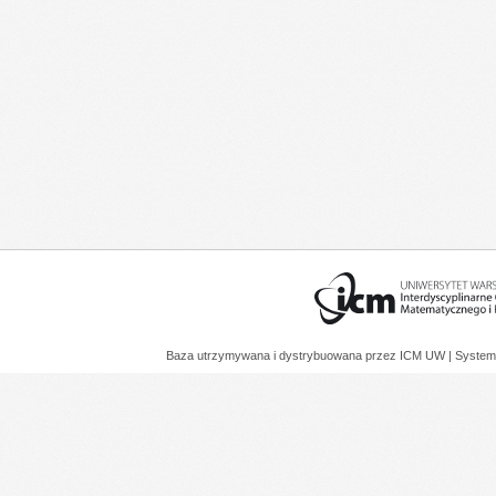
Baza utrzymywana i dystrybuowana przez
ICM UW
| System