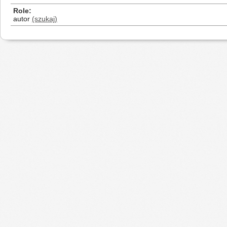
Role
autor
(szukaj)