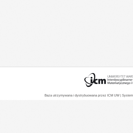
Baza utrzymywana i dystrybuowana przez
ICM UW
| System