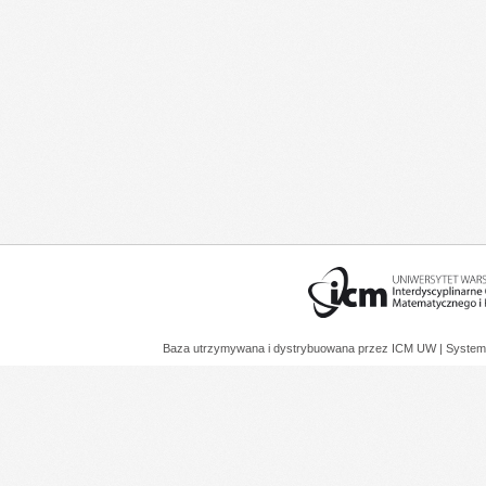
Baza utrzymywana i dystrybuowana przez
ICM UW
| System