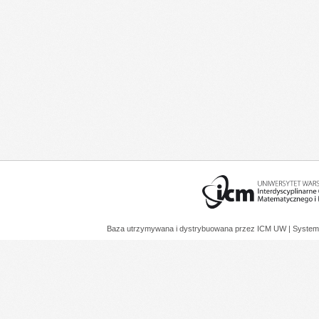
Baza utrzymywana i dystrybuowana przez
ICM UW
| System