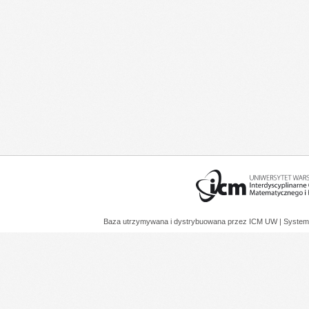
Baza utrzymywana i dystrybuowana przez
ICM UW
| System