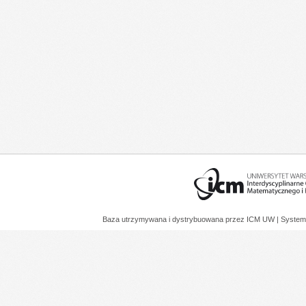
Baza utrzymywana i dystrybuowana przez
ICM UW
| System