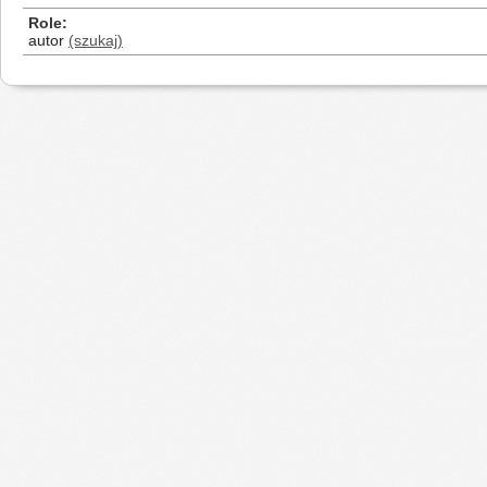
Role
autor
(szukaj)