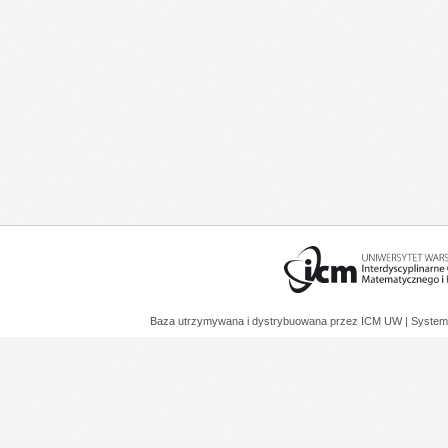
Baza utrzymywana i dystrybuowana przez
ICM UW
| System