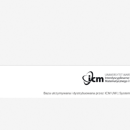
Baza utrzymywana i dystrybuowana przez
ICM UW
| System