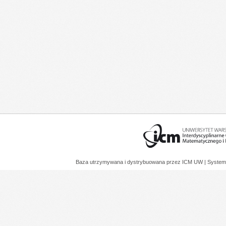
Baza utrzymywana i dystrybuowana przez
ICM UW
| System