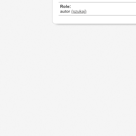
Role
autor
(szukaj)