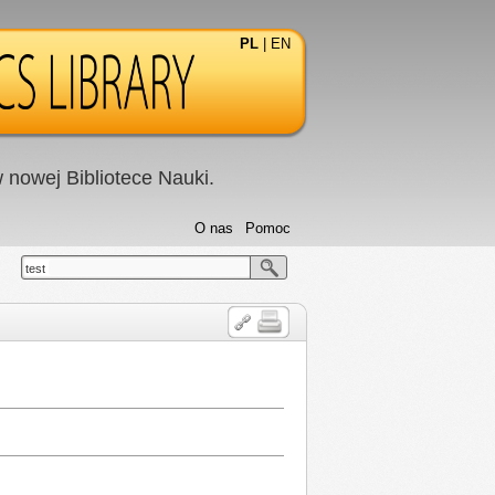
PL
|
EN
nowej Bibliotece Nauki.
O nas
Pomoc
test