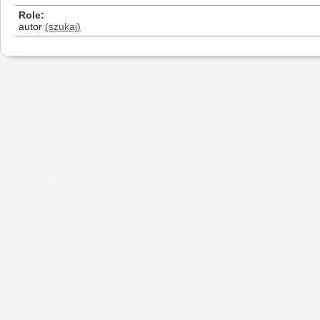
Role
autor
(szukaj)