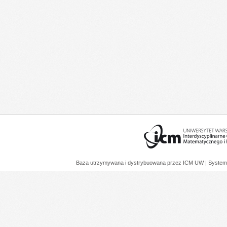
Baza utrzymywana i dystrybuowana przez
ICM UW
| System