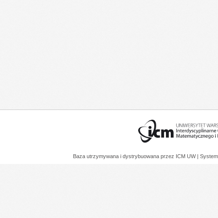
Baza utrzymywana i dystrybuowana przez
ICM UW
| System