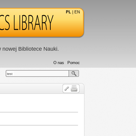
PL
|
EN
nowej Bibliotece Nauki.
O nas
Pomoc
test