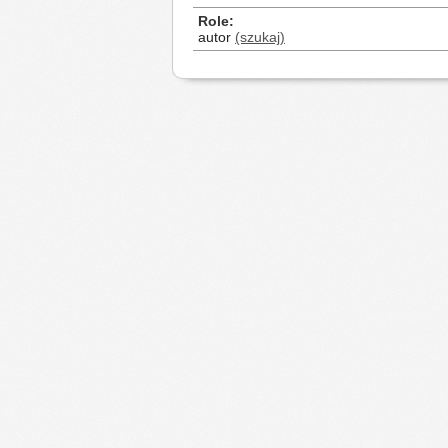
Role
autor
(szukaj)