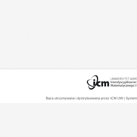
Baza utrzymywana i dystrybuowana przez
ICM UW
| System