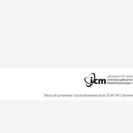
Baza utrzymywana i dystrybuowana przez
ICM UW
| System