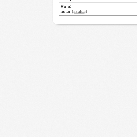
Role
autor
(szukaj)