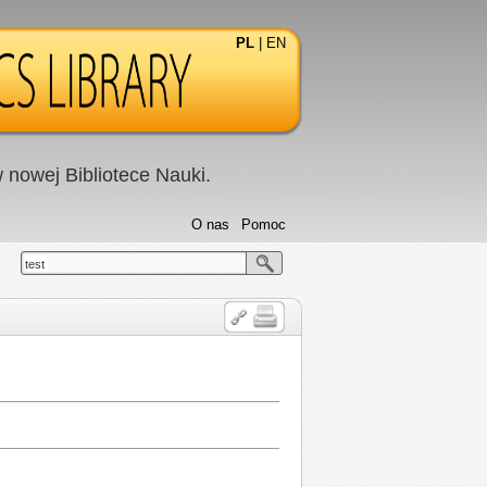
PL
|
EN
nowej Bibliotece Nauki.
O nas
Pomoc
test