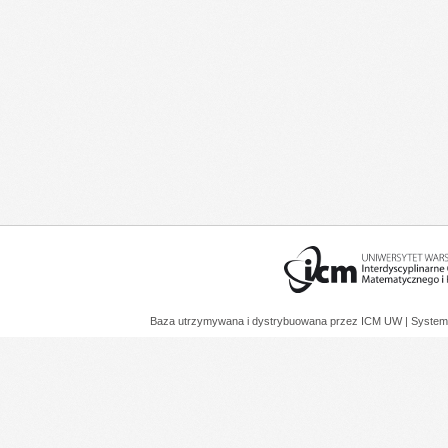
Baza utrzymywana i dystrybuowana przez
ICM UW
| System