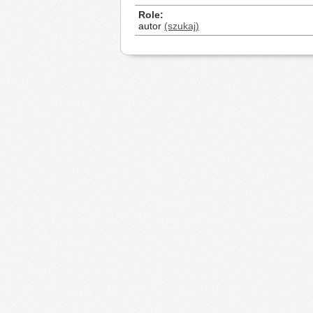
Role
autor
(szukaj)