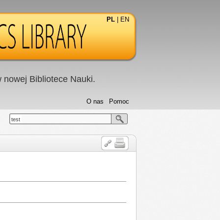
PL
|
EN
nowej Bibliotece Nauki.
O nas
Pomoc
test