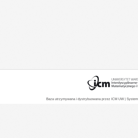
Baza utrzymywana i dystrybuowana przez
ICM UW
| System