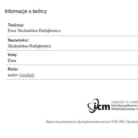
Informacje o twórcy
Twórca
Ewa Skubalska-Rafajłowicz
Nazwisko
Skubalska-Rafajłowicz
Imię
Ewa
Role
autor
(szukaj)
Baza utrzymywana i dystrybuowana przez
ICM UW
| System