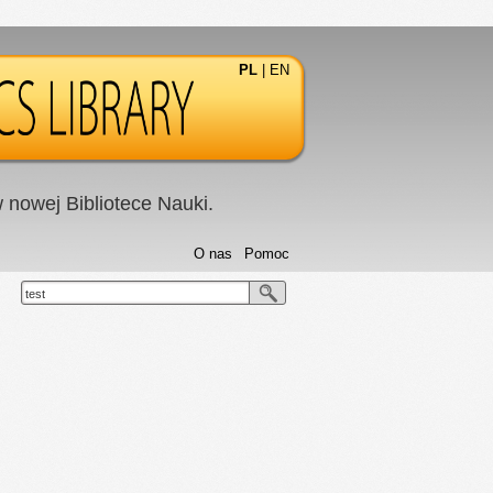
PL
|
EN
nowej Bibliotece Nauki.
O nas
Pomoc
test