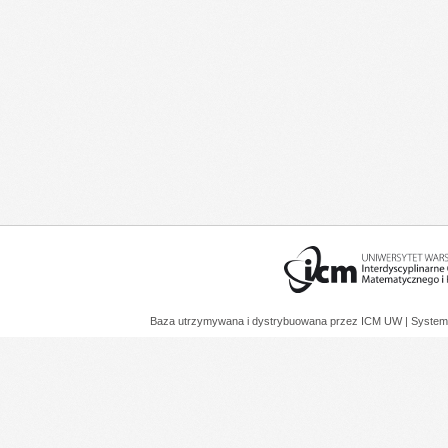
Baza utrzymywana i dystrybuowana przez
ICM UW
| System