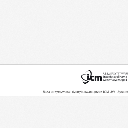
Baza utrzymywana i dystrybuowana przez
ICM UW
| System