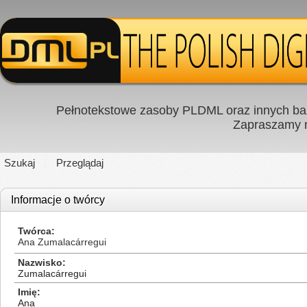
Pełnotekstowe zasoby PLDML oraz innych baz
Zapraszamy
Szukaj
Przeglądaj
Informacje o twórcy
Twórca
Ana Zumalacárregui
Nazwisko
Zumalacárregui
Imię
Ana